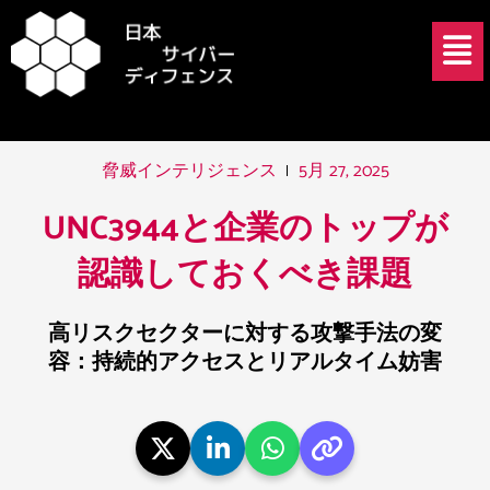
内
投
メ
容
稿
ニ
を
ナ
ュ
ス
ビ
ー
キ
ゲ
ッ
ー
5月 27, 2025
脅威インテリジェンス
プ
シ
ョ
UNC3944と企業のトップが
ン
認識しておくべき課題
高リスクセクターに対する攻撃手法の変
容：持続的アクセスとリアルタイム妨害