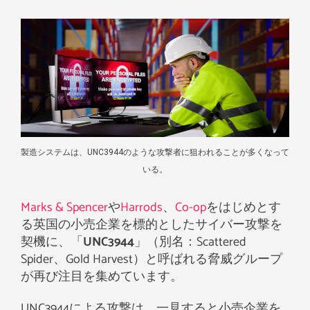
製造システムは、UNC3944のような攻撃者に狙われることが多くなって
いる。
Marks & Spencer
や
Harrods
、
Co-op
をはじめとす
る英国の小売企業を標的としたサイバー攻撃を
契機に、「
UNC3944
」（別名：Scattered
Spider、Gold Harvest）と呼ばれる脅威グループ
が再び注目を集めています。
UNC3944による攻撃は、一見すると小売企業を