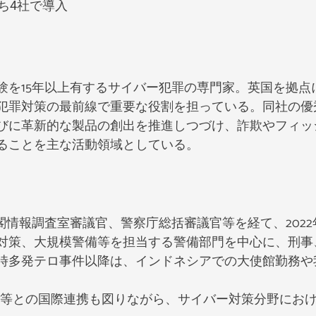
ち4社で導入
15年以上有するサイバー犯罪の専門家。英国を拠点に、N
犯罪対策の最前線で重要な役割を担っている。同社の優
びに革新的な製品の創出を推進しつづけ、詐欺やフィッ
ることを主な活動領域としている。
内閣情報調査室審議官、警察庁総括審議官等を経て、202
対策、大規模警備等を担当する警備部門を中心に、刑事
時多発テロ事件以降は、インドネシアでの大使館勤務や
CFTA等との国際連携も図りながら、サイバー対策分野に