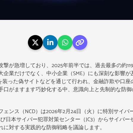
撃が急増しており、2025年前半では、過去最多の約11
大企業だけでなく、中小企業（SME）にも深刻な影響が
関を装った偽サイトなどを通じて行われ、金融詐欺や口座
手口がますます巧妙化する中、意識向上と先制的な防御
ェンス（NCD）は2026年2月24日（火）に特別サイ
ftおよび日本サイバー犯罪対策センター（JC3）からサイ
れに対する実践的な防御戦略を議論します。