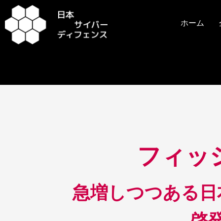
内
容
ホーム
を
ス
キ
ッ
プ
投
稿
フィッ
ナ
ビ
ゲ
ー
急増しつつある日
シ
ョ
啓