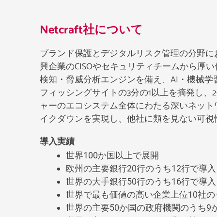
Netcraft社について
ブランド保護とデジタルリスク管理の分野に
興企業のCISOやセキュリティチームから厚
検知・脅威分析エンジンを備え、AI・機械
フィッシングサイトの3分の1以上を摘発し、
ャーのエコシステム全体にわたる深いネット
イクダウンを実現し、他社に類を見ない可視
導入実績
世界100か国以上で展開
欧州の主要銀行20行のうち12行で導入
世界の大手銀行50行のうち16行で導入
世界で最も価値の高い企業上位10社の
世界の主要50か国の政府機関のうち9