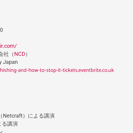
0
air.com/
会社
（
NCD
）
y Japan
hishing-and-how-to-stop-it-tickets.eventbrite.co.uk
Netcraft）による講演
による講演
ン