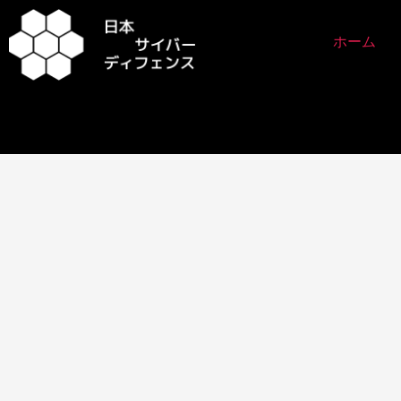
内
容
ホーム
を
ス
キ
ッ
プ