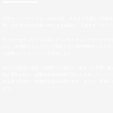
日本サイバーディフェンス(NCD)は、ますます高度かつ活
織、大企業や中小企業(SME)などを保護し、支援するグロー
サイバーセキュリティに関するコンサルティングサービスや
から、全体的なインシデント対応を行う専門管理チームまで
に必要なソリューションを提供します。
NCDはお客様の保護と防御能力を強化し、来るべき攻撃に備
知と警告を行い、攻撃を初期の段階で阻止します。インシデ
ゆる面で迅速かつ効果的な復旧を図ります。さらに、脅威イ
ます。