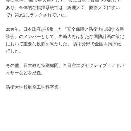
長に就任。 四つ星大将として、彼は日本で最高位の武官で
あり、全体的な指揮系統では（総理大臣、防衛大臣に次い
で）第3位にランクされていた。
2019年、日本政府が招集した「安全保障と防衛力に関する懇
談会」のメンバーとして、岩崎大将は新たな国防計画の策定
において重要な役割を果たした。 防衛分野で全国を講演旅
行した。
その他、日本政府特別顧問、全日空エグゼクティブ・アドバ
イザーなどを歴任。
防衛大学校航空工学科卒業。