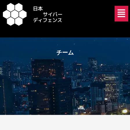
内
メ
容
ニ
を
ュ
ス
ー
キ
ッ
プ
チーム