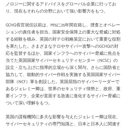
ノロジーに関するアドバイスをグローバル企業に行ってお
り、現在もそれらの分野において強い影響力をもつ。
GCHQ長官就任以前は、MI5に25年間在籍し、捜査とオペレー
ションの責任者を担当。国家安全保障上の重大な脅威に対処
する経験を積み、英国の対テロ戦略策定において重要な役割
を果たした。さまざまなテロやサイバー攻撃へのGCHQの対
応を監督するほか、国家インフラへのサイバー脅威に焦点を
当てた英国国家サイバーセキュリティセンター（NCSC）の
設立・立ち上げに指導的立場から深く関与。さらに国防省と
協力して、能動的サイバー作戦を実施する英国国家サイバー
部隊（NCF）軍を創設した。英国屈指のサイバーリーダーで
あるジェレミー卿は、世界のセキュリティ情勢と、政府、重
要インフラ、企業が直面する急速に進化するサイバー脅威に
ついて深い理解をもつ。
英国の諜報機関に多大な影響を与えたジェレミー卿は現在、
サイバーセキュリティの専門知識と、日本と日本人に関連す