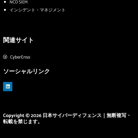
NCD SIEM
インシデント・マネジメント
関連サイト
CyberEnso
ソーシャルリンク
L
i
n
k
e
d
i
Copyright © 2026 日本サイバーディフェンス｜無断複写・
n
転載を禁じます。