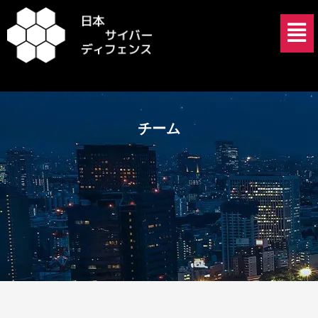
内
メ
容
ニ
を
ュ
ス
ー
キ
ッ
プ
チーム