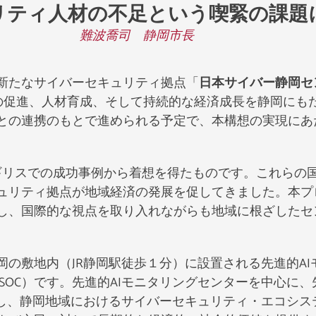
リティ人材の不足という喫緊の課題
難波喬司 静岡市長
新たなサイバーセキュリティ拠点「
日本サイバー静岡セ
の促進、人材育成、そして持続的な経済成長を静岡にも
との連携のもとで進められる予定で、本構想の実現にあ
やイギリスでの成功事例から着想を得たものです。これら
ュリティ拠点が地域経済の発展を促してきました。本プ
し、国際的な視点を取り入れながらも地域に根ざしたセ
の敷地内（JR静岡駅徒歩１分）に設置される先進的A
SOC）です。先進的AIモニタリングセンターを中心に
合し、静岡地域におけるサイバーセキュリティ・エコシス