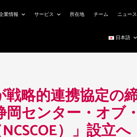
企業情報
サービス
所在地
チーム
ニュース
日本語
が戦略的連携協定の締
静岡センター・オブ
NCSCOE）」設立へ