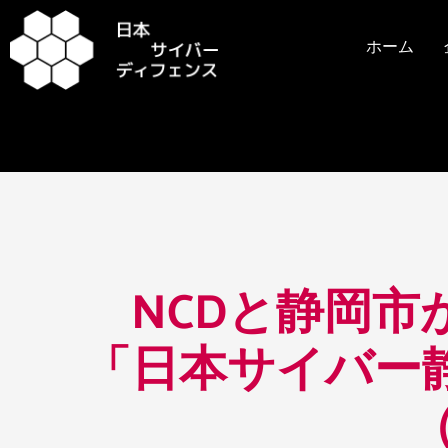
内
容
ホーム
を
ス
キ
ッ
プ
投
稿
NCDと静岡市
ナ
ビ
「日本サイバー
ゲ
ー
（
シ
ョ