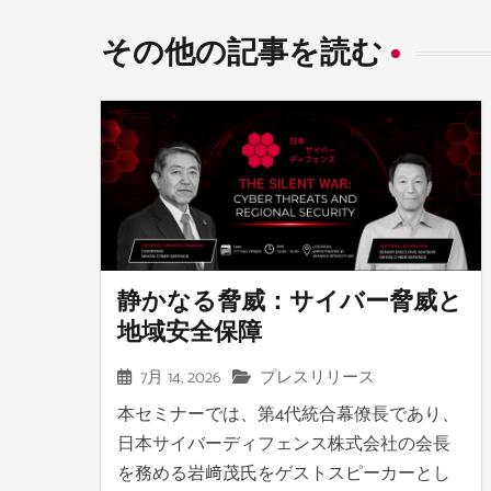
その他の記事を読む
静かなる脅威：サイバー脅威と
地域安全保障
7月 14, 2026
プレスリリース
本セミナーでは、第4代統合幕僚長であり、
日本サイバーディフェンス株式会社の会長
を務める岩﨑茂氏をゲストスピーカーとし