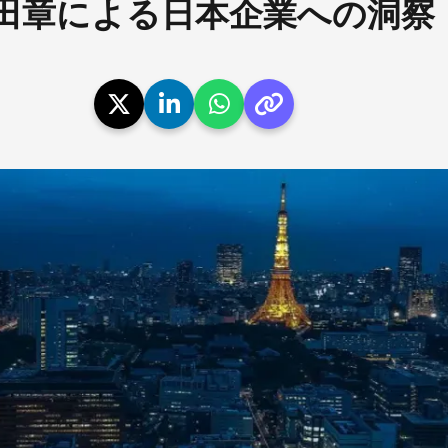
⽥章による⽇本企業への洞察