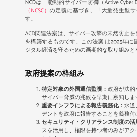
NCDは「能動的サイバー防御（Active Cyb
（NCSC）
の定義に基づき、「大量発生型サ
す。
ACD関連法案は、サイバー攻撃の未然防止
を構築するものです。この法案 は2025年
ジタル経済を守るための画期的な取り組みと
政府提案の枠組み
特定対象の外国通信監視：
政府が法的
サイバー脅威の兆候を早期に察知しま
重要インフラによる報告義務化：
水道
デントを政府に報告することを義務付
セキュリティ・クリアランス制度の活
スを活用し、権限を持つ者のみがアク