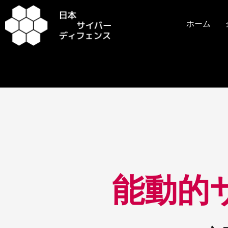
内
容
ホーム
を
ス
キ
ッ
プ
投
稿
ナ
ビ
​​能動
ゲ
ー
シ
ョ