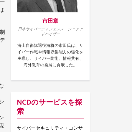
ター
ま
市田章
日本サイバーディフェンス シニアア
制
ドバイザー
やデ
海上自衛隊退役海将の市田氏は、サ
イバー作戦や情報収集能力の強化を
主導し、サイバー防衛、情報共有、
海外教育の発展に貢献した。
な
NCDのサービスを探
シ
索
ン
現
サイバーセキュリティ・コンサ