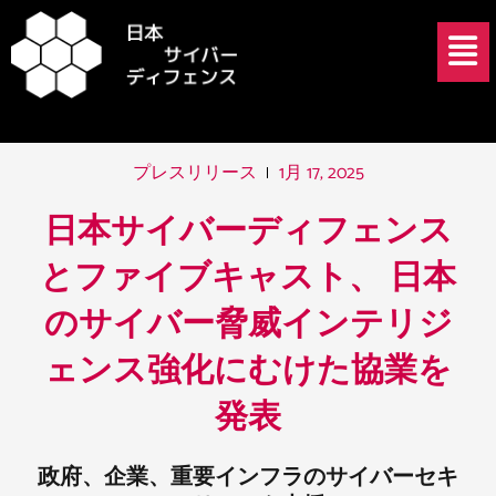
内
投
メ
容
稿
ニ
を
ナ
ュ
ス
ビ
ー
キ
ゲ
ッ
ー
1月 17, 2025
プレスリリース
プ
シ
ョ
日本サイバーディフェンス
ン
とファイブキャスト、 日本
のサイバー脅威インテリジ
ェンス強化にむけた協業を
発表​
政府、企業、重要インフラのサイバーセキ