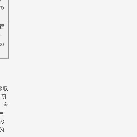
報収
タ窃
。今
目
の
的