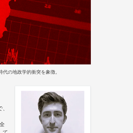
時代の地政学的衝突を象徴。
で、
、全
して