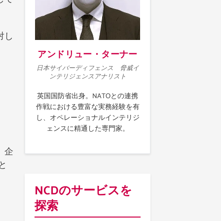
対し
アンドリュー・ターナー
日本サイバーディフェンス 脅威イ
ンテリジェンスアナリスト
英国国防省出身。NATOとの連携
作戦における豊富な実務経験を有
し、オペレーショナルインテリジ
ェンスに精通した専門家。
。企
と
NCDのサービスを
探索