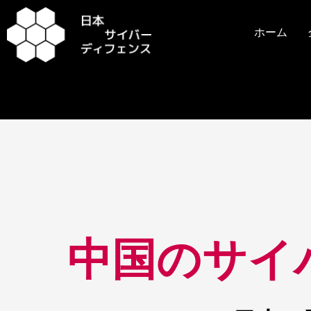
内
容
ホーム
を
ス
キ
ッ
プ
投
稿
ナ
ビ
中国のサイ
ゲ
ー
シ
ョ