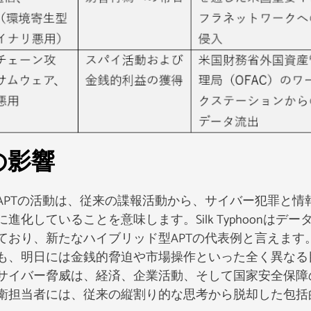
の影響
APTの活動は、従来の諜報活動から、サイバー犯罪と情
していることを意味します。Silk Typhoonはデー
ており、新たなハイブリッド型APTの代表例と言えます
も、明日には金銭的脅迫や市場操作といった全く異なる
サイバー脅威は、経済、企業活動、そして国家安全保障
衛担当者には、従来の縦割り的な思考から脱却した包括