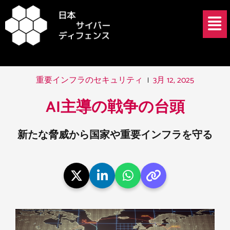
内
投
メ
容
稿
ニ
を
ナ
ュ
ス
ビ
ー
キ
ゲ
ッ
ー
3月 12, 2025
重要インフラのセキュリティ
プ
シ
ョ
AI主導の戦争の台頭
ン
新たな脅威から国家や重要インフラを守る