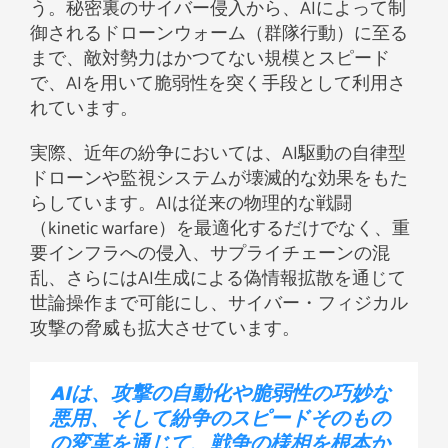
う。秘密裏のサイバー侵入から、AIによって制
御されるドローンウォーム（群隊行動）に至る
まで、敵対勢力はかつてない規模とスピード
で、AIを用いて脆弱性を突く手段として利用さ
れています。
実際、近年の紛争においては、AI駆動の自律型
ドローンや監視システムが壊滅的な効果をもた
らしています。AIは従来の物理的な戦闘
（kinetic warfare）を最適化するだけでなく、重
要インフラへの侵入、サプライチェーンの混
乱、さらにはAI生成による偽情報拡散を通じて
世論操作まで可能にし、サイバー・フィジカル
攻撃の脅威も拡大させています。
AIは、攻撃の自動化や脆弱性の巧妙な
悪用、そして紛争のスピードそのもの
の変革を通じて、戦争の様相を根本か