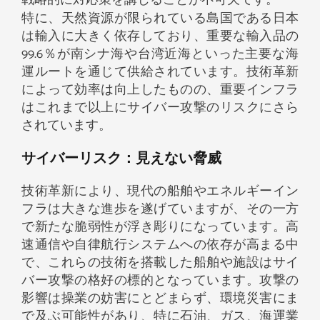
戦略的に対応策を講じることが不可欠です。
特に、天然資源が限られている島国である日本
は輸入に大きく依存しており、重要な輸入品の
99.6％が南シナ海や台湾近海といった主要な海
運ルートを通じて供給されています。技術革新
によって効率は向上したものの、重要インフラ
はこれまで以上にサイバー攻撃のリスクにさら
されています。
サイバーリスク：見えない脅威
技術革新により、現代の船舶やエネルギーイン
フラは大きな進歩を遂げていますが、その一方
で新たな脆弱性が浮き彫りになっています。高
速通信や自律航行システムへの依存が高まる中
で、これらの技術を搭載した船舶や施設はサイ
バー攻撃の格好の標的となっています。攻撃の
影響は操業の妨害にとどまらず、環境災害にま
で及ぶ可能性があり、特に石油、ガス、海運業