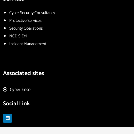
Cyber Security Consultancy
Protective Services
Security Operations
NCD SIEM
Incident Management
Associated sites
Cyber Enso
Social Link
L
i
n
k
e