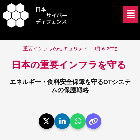
内
投
メ
容
稿
ニ
を
ナ
ュ
ス
ビ
ー
キ
ゲ
ッ
ー
1月 6, 2025
重要インフラのセキュリティ
プ
シ
ョ
日本の重要インフラを守る ​
ン
エネルギー・食料安全保障を守るOTシステ
ムの保護戦略​