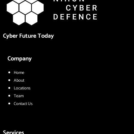
Cyber Future Today
Company
Home
About
Locations
Team
Contact Us
Services