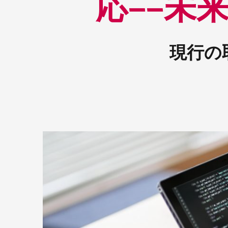
応——未
ン
現行の