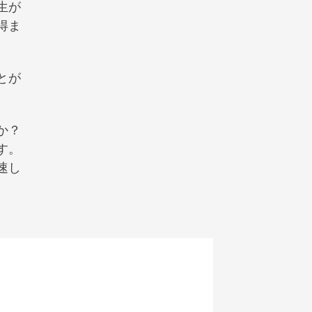
生が
得ま
とが
か？
す。
速し