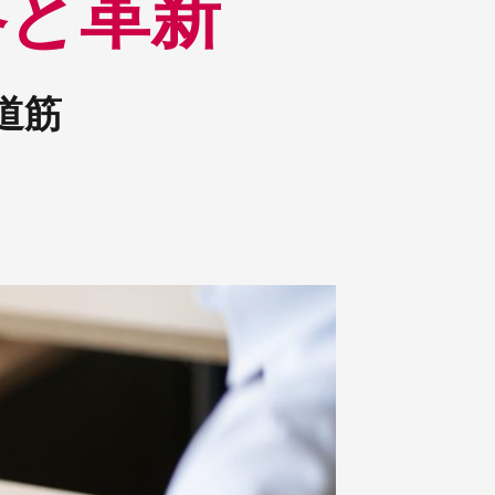
略と革新
道筋