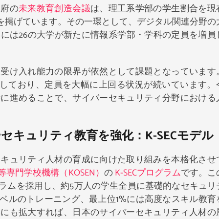
政府の
未来教育創造会議
は、理工系学部の学生割合を現
標を掲げています。その一環として、デジタル関連分野の
年には26の大学が新たに情報系学部・学科の定員を増員
、受け入れ能力の限界が依然として課題となっています
増加しており、定員を大幅に上回る状況が続いています。
時に進めることで、サイバーセキュリティ分野における
セキュリティ教育を強化：K-SECモデル
セキュリティ人材の育成に向けた取り組みを本格化させ
等専門学校機構（KOSEN）
の
K-SECプログラム
です。こ
ラムを採用し、約5万人の学生全員に基礎的なセキュリ
レベルのトレーニング、最上位1%には高度なスキル教育
学にも拡大すれば、日本のサイバーセキュリティ人材の