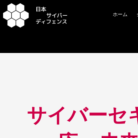
内
容
ホーム
を
ス
キ
ッ
プ
投
稿
ナ
ビ
サイバーセ
ゲ
ー
シ
ョ