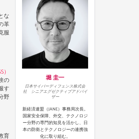
とな
の革
克服
S）
堀 圭一
験の
日本サイバーディフェンス株式会
服す
社 シニアエグゼクティブアドバイ
分野
ザー
新経済連盟（JANE）事務局次長。
国家安全保障、外交、テクノロジ
ー分野の専門的知見を活かし、日
本の防衛とテクノロジーの連携強
教育
化に取り組む。