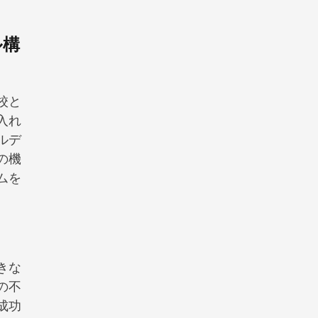
ル構
校と
入れ
ルデ
の機
ムを
きな
の不
成功