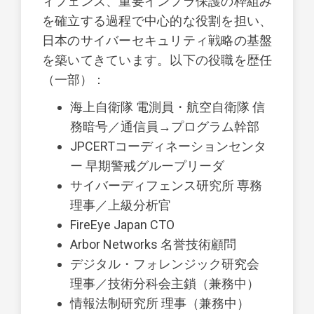
ィフェンス、重要インフラ保護の枠組み
を確立する過程で中心的な役割を担い、
日本のサイバーセキュリティ戦略の基盤
を築いてきています。以下の役職を歴任
（一部）：
海上自衛隊 電測員・航空自衛隊 信
務暗号／通信員→プログラム幹部
JPCERTコーディネーションセンタ
ー 早期警戒グループリーダ
サイバーディフェンス研究所 専務
理事／上級分析官
FireEye Japan CTO
Arbor Networks 名誉技術顧問
デジタル・フォレンジック研究会
理事／技術分科会主鎖（兼務中）
情報法制研究所 理事（兼務中）