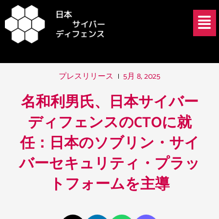
内
投
メ
容
稿
ニ
を
ナ
ュ
ス
ビ
ー
キ
ゲ
ッ
ー
5月 8, 2025
プレスリリース
プ
シ
ョ
名和利男氏、日本サイバー
ン
ディフェンスのCTOに就
任：日本のソブリン・サイ
バーセキュリティ・プラッ
トフォームを主導