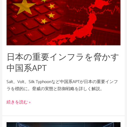
行：
本
サ
の
イ
重
バ
要
ー
イ
リ
ン
ー
フ
日本の重要インフラを脅かす
ダ
ラ
ー
を
中国系APT
が
脅
知
か
Salt、Volt、Silk Typhoonなど中国系APTが日本の重要インフ
っ
す
ラを標的に。脅威の実態と防御戦略を詳しく解説。
て
中
お
国
続きを読む »
く
系
べ
APT
き
こ
NCD