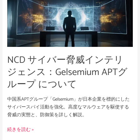
と
サ
イ
バ
ー
脅
威
イ
NCD サイバー脅威インテリ
ン
ジェンス：Gelsemium APTグ
テ
リ
ループ について
ジ
ェ
中国系APTグループ「Gelsemium」が日本企業を標的にした
ン
サイバースパイ活動を強化。高度なマルウェアを駆使する
ス：
脅威の実態と、防御策を詳しく解説。
Gelsemium
APT
続きを読む »
グ
ル