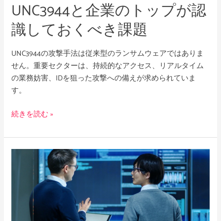
UNC3944と企業のトップが認
が
認
識しておくべき課題
識
し
UNC3944の攻撃手法は従来型のランサムウェアではありま
て
せん。重要セクターは、持続的なアクセス、リアルタイム
お
の業務妨害、IDを狙った攻撃への備えが求められていま
く
す。
べ
き
続きを読む »
課
題
RansomHub
の
崩
壊
と
ラ