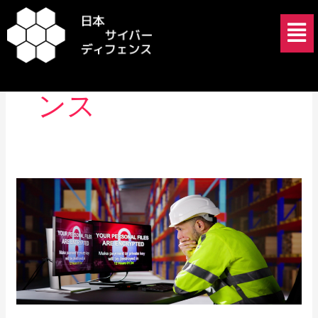
内
メ
容
ニ
を
ュ
脅威インテリジェ
ス
ー
キ
ンス
ッ
プ
UNC3944
と
企
業
の
ト
ッ
プ