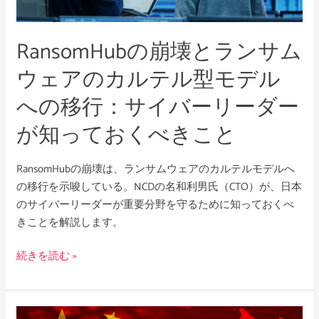
ン
サ
RansomHubの崩壊とランサム
ム
ウ
ウェアのカルテル型モデル
ェ
への移行：サイバーリーダー
ア
の
が知っておくべきこと
カ
ル
RansomHubの崩壊は、ランサムウェアのカルテルモデルへ
テ
の移行を示唆している。NCDの名和利男氏（CTO）が、日本
ル
のサイバーリーダーが重要分野を守るために知っておくべ
型
きことを解説します。
モ
デ
続きを読む »
ル
へ
の
移
日