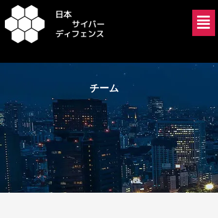
内
メ
容
ニ
を
ュ
ス
ー
キ
ッ
プ
チーム