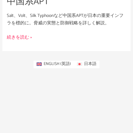
中国系APT
脅
か
Salt、Volt、Silk Typhoonなど中国系APTが日本の重要インフ
す
ラを標的に。脅威の実態と防御戦略を詳しく解説。
中
国
続きを読む »
系
APT
ENGLISH
(
英語
)
日本語