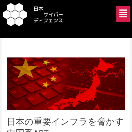
内
メ
容
ニ
を
ュ
Volt Typhoon 日本
ス
ー
キ
ッ
プ
日
本
の
重
要
イ
ン
フ
日本の重要インフラを脅かす
ラ
を