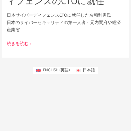
ィフェンスのCTOに就任
ー
デ
日本サイバーディフェンスCTOに就任した名和利男氏
ィ
日本のサイバーセキュリティの第一人者・元内閣府や経済
フ
産業省
ェ
ン
続きを読む »
ス
の
CTO
に
ENGLISH
(
英語
)
日本語
就
任