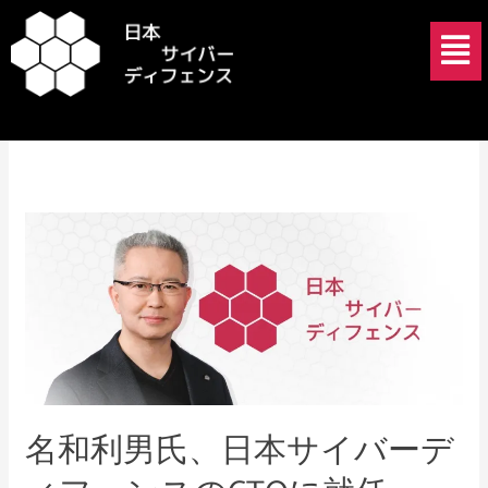
内
メ
容
ニ
を
ュ
Toshio Nawa
ス
ー
キ
ッ
プ
名
和
利
男
氏、
日
本
サ
名和利男氏、日本サイバーデ
イ
バ