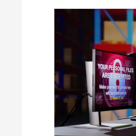
UNC3944
と
企
業
の
ト
ッ
プ
が
認
識
し
て
お
く
べ