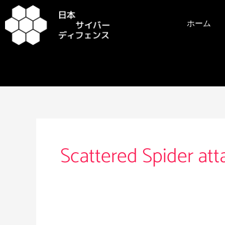
内
容
ホーム
を
ス
キ
ッ
プ
Scattered Spider att