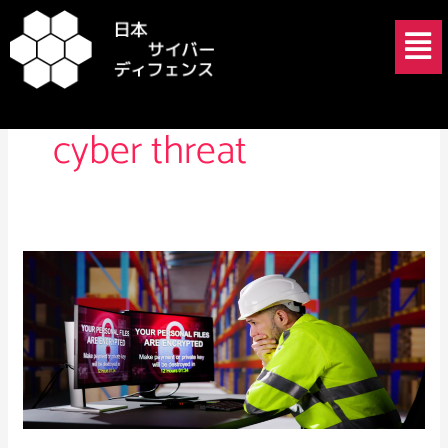
内
メ
容
ニ
を
ュ
persistent access
ス
ー
キ
cyber threat
ッ
プ
UNC3944
と
企
業
の
ト
ッ
プ