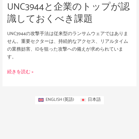
UNC3944と企業のトップが認
が
認
識しておくべき課題
識
し
UNC3944の攻撃手法は従来型のランサムウェアではありま
て
せん。重要セクターは、持続的なアクセス、リアルタイム
お
の業務妨害、IDを狙った攻撃への備えが求められていま
く
す。
べ
き
続きを読む »
課
題
ENGLISH
(
英語
)
日本語