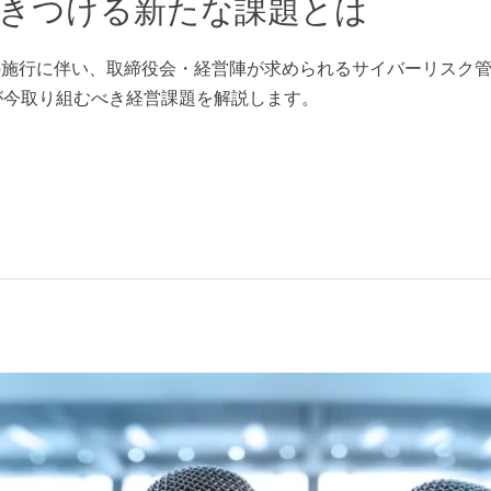
突きつける新たな課題とは
の施行に伴い、取締役会・経営陣が求められるサイバーリスク
が今取り組むべき経営課題を解説します。