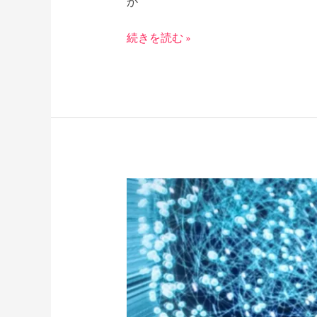
か
続きを読む »
日
本
に
お
け
る
戦