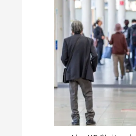
ン
法
ス
が
上
経
級
営
顧
者
問
に
に
突
就
き
任
つ
け
る
新
た
な
課
題