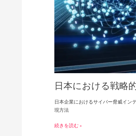
略
的
サ
イ
バ
ー
脅
威
イ
ン
日本における戦略
テ
リ
ジ
日本企業におけるサイバー脅威イン
ェ
現方法
ン
ス
続きを読む »
機