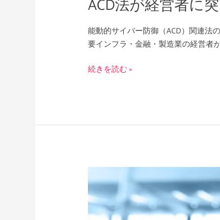
ACD法が経営者に
と
は
能動的サイバー防御（ACD）関連法
要インフラ・金融・製造業の経営者
続きを読む »
危
機
対
応