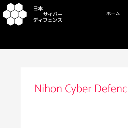
内
容
ホーム
を
ス
キ
ッ
プ
Nihon Cyber Defenc