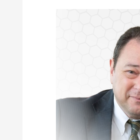
セ
ル
ギ
ー・
コ
ル
ス
ン
ス
キ
ー
元
駐
日
ウ
ク