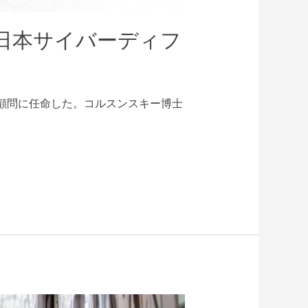
日本サイバーディフ
級顧問に任命した。コルスンスキー博士