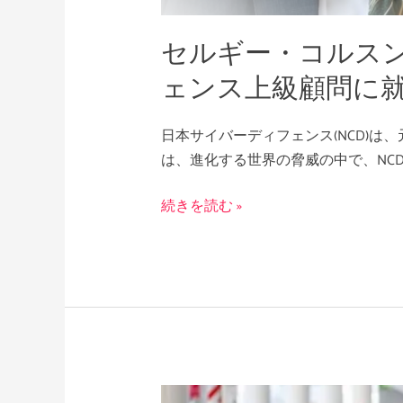
ラ
セルギー・コルス
イ
ナ
ェンス上級顧問に
大
使
日本サイバーディフェンス(NCD)
が
は、進化する世界の脅威の中で、NC
日
本
続きを読む »
サ
イ
バ
ー
デ
ィ
フ
ェ
ACD