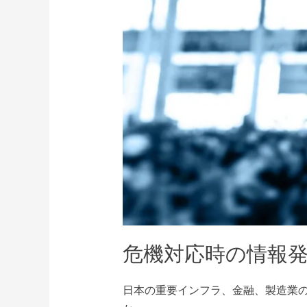
時
の
情
報
発
信
サ
イ
バ
ー
攻
撃
危機対応時の情報
日本の重要インフラ、金融、製造業