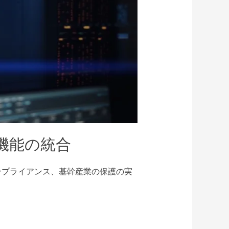
機能の統合
ンプライアンス、基幹産業の保護の実