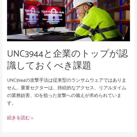
企
任
業
の
ト
ッ
プ
UNC3944と企業のトップが認
が
認
識しておくべき課題
識
し
UNC3944の攻撃手法は従来型のランサムウェアではありま
て
せん。重要セクターは、持続的なアクセス、リアルタイム
お
の業務妨害、IDを狙った攻撃への備えが求められていま
く
す。
べ
き
続きを読む »
課
題