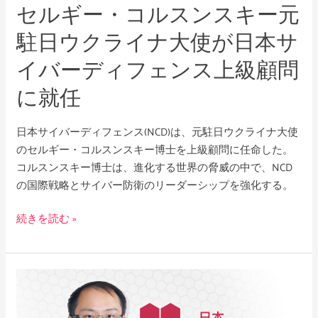
セルギー・コルスンスキー元
ス
キ
駐日ウクライナ大使が日本サ
ー
イバーディフェンス上級顧問
元
駐
に就任
日
ウ
日本サイバーディフェンス(NCD)は、元駐日ウクライナ大使
ク
のセルギー・コルスンスキー博士を上級顧問に任命した。
ラ
コルスンスキー博士は、進化する世界の脅威の中で、NCD
イ
の国際戦略とサイバー防衛のリーダーシップを強化する。
ナ
大
続きを読む »
使
が
日
本
鳥
サ
海
イ
晋