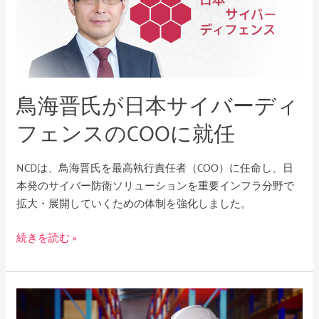
バ
氏
ー
が
デ
日
ィ
本
フ
サ
鳥海晋氏が日本サイバーディ
ェ
イ
ン
バ
フェンスのCOOに就任
ス
ー
上
デ
NCDは、鳥海晋氏を最高執行責任者（COO）に任命し、日
級
ィ
本発のサイバー防衛ソリューションを重要インフラ分野で
顧
フ
拡大・展開していくための体制を強化しました。
問
ェ
に
ン
続きを読む »
就
ス
任
の
COO
UNC3944
に
と
就