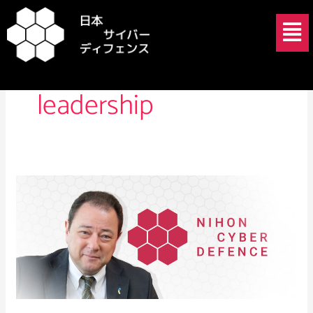
内
メ
容
ニ
を
ュ
Japan cybersecurity
ス
ー
キ
leadership
ッ
プ
セ
ル
ギ
ー・
コ
ル
ス
ン