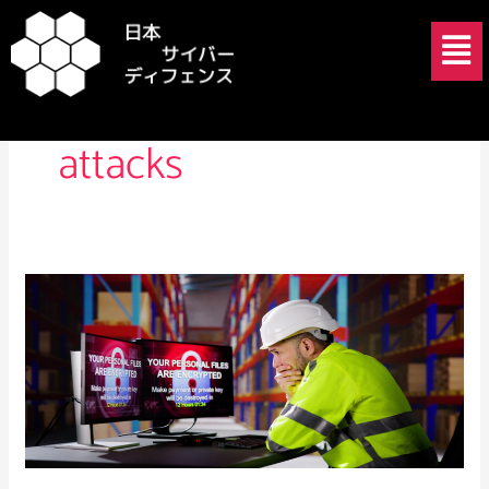
内
メ
容
ニ
を
ュ
identity-based cyber
ス
ー
キ
attacks
ッ
プ
UNC3944
と
企
業
の
ト
ッ
プ