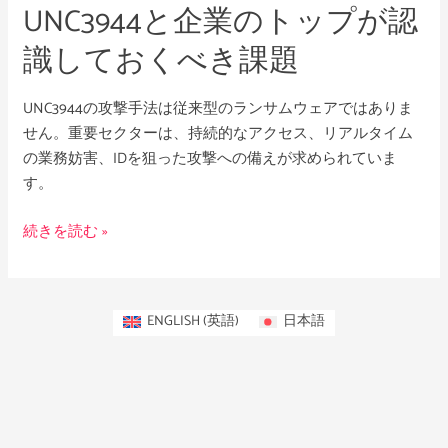
UNC3944と企業のトップが認
が
認
識しておくべき課題
識
し
UNC3944の攻撃手法は従来型のランサムウェアではありま
て
せん。重要セクターは、持続的なアクセス、リアルタイム
お
の業務妨害、IDを狙った攻撃への備えが求められていま
く
す。
べ
き
続きを読む »
課
題
ENGLISH
(
英語
)
日本語