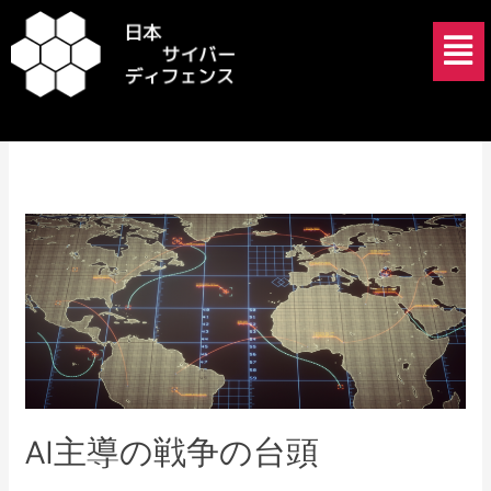
内
メ
容
ニ
を
ュ
hybrid warfare
ス
ー
キ
ッ
プ
AI
主
導
の
戦
争
の
台
AI主導の戦争の台頭
頭