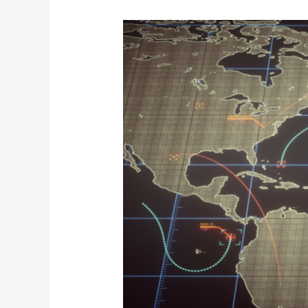
AI
主
導
の
戦
争
の
台
頭