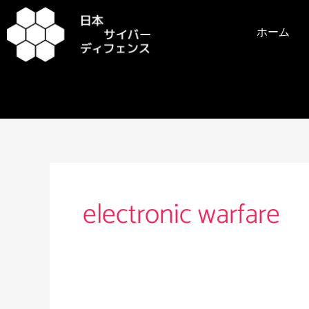
内
容
ホーム
を
ス
キ
ッ
プ
electronic warfare