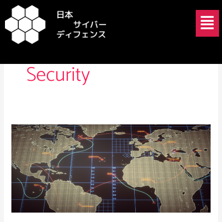
内
メ
容
ニ
を
ュ
Critical Infrastructure
ス
ー
キ
Security
ッ
プ
AI
主
導
の
戦
争
の
台