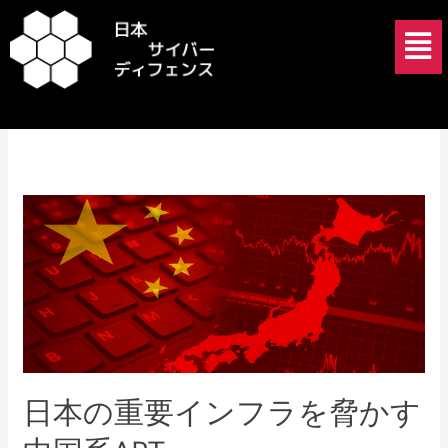
内
メ
容
ニ
を
ュ
中国APT
ス
ー
キ
ッ
プ
日
本
の
重
要
イ
ン
フ
日本の重要インフラを脅かす
ラ
を