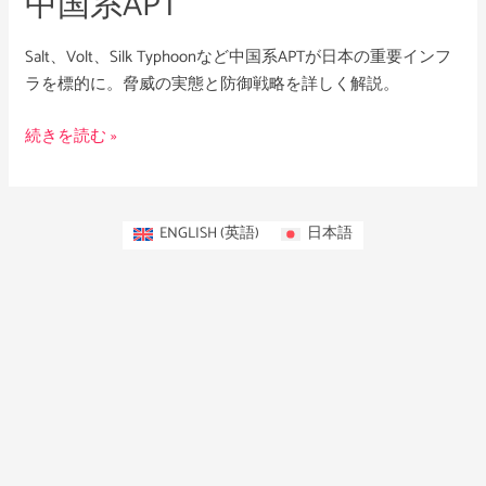
中国系APT
脅
か
Salt、Volt、Silk Typhoonなど中国系APTが日本の重要インフ
す
ラを標的に。脅威の実態と防御戦略を詳しく解説。
中
国
続きを読む »
系
APT
ENGLISH
(
英語
)
日本語