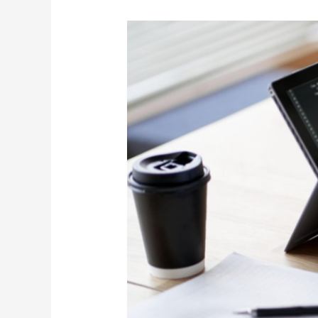
サ
イ
バ
ー
セ
キ
ュ
リ
テ
ィ
人
材
不
足
へ
の