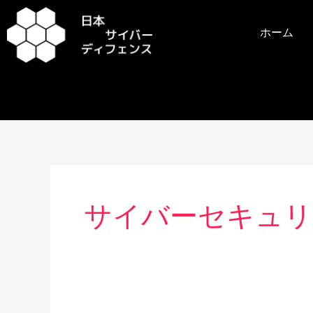
内
容
ホーム
を
ス
キ
ッ
プ
サイバーセキュリ