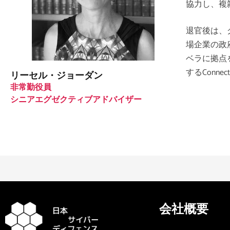
協力し、複
退官後は、
場企業の政
ベラに拠点
する
Connect
リーセル・ジョーダン
非常勤役員
シニアエグゼクティブアドバイザー
会社概要