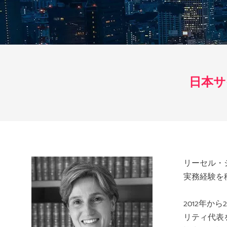
日本
リーセル・
実務経験を
2012
年から
2
リティ代表