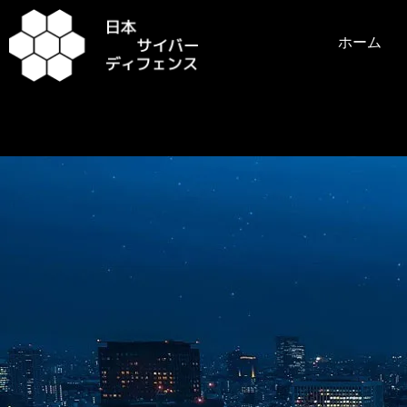
内
容
ホーム
を
ス
キ
ッ
プ