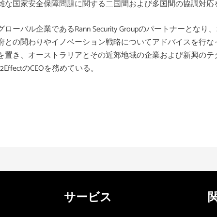
雑な国家安全保障問題に関する二国間および多国間の協調対応
グローバル企業である
Rann Security Group
のパートナーとなり、
府との関わりやイノベーション戦略についてアドバイスを行な
を置き、オーストラリアとその近郊地域の企業および新興のテ
2Effect
の
CEO
を務めている
。
サービス