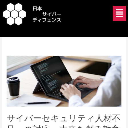
内
メ
容
ニ
を
ュ
2025年3月17日
ス
ー
キ
ッ
プ
サ
イ
バ
ー
セ
キ
ュ
リ
サイバーセキュリティ人材不
テ
ィ