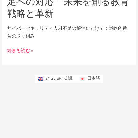
足への対応——未来を創る教育
人
戦略と革新
材
不
足
サイバーセキュリティ人材不足の解消に向けて：戦略的教
へ
育の取り組み
の
対
続きを読む »
応
——
未
ENGLISH
(
英語
)
日本語
来
を
創
る
教
育
戦
略