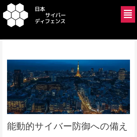
内
メ
容
ニ
を
ュ
2025年1月31日
ス
ー
キ
ッ
プ
能
動
的
サ
イ
バ
ー
防
能動的サイバー防御への備え
御
へ