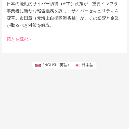
の
日本の能動的サイバー防御（ACD）政策が、重要インフラ
備
事業者に新たな報告義務を課し、サイバーセキュリティを
え
変革。市田章（元海上自衛隊海将補）が、その影響と企業
が取るべき対策を解説。
続きを読む »
ENGLISH
(
英語
)
日本語