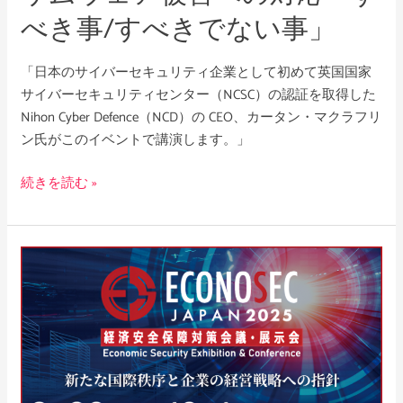
ン
べき事/すべきでない事」
サ
ム
「日本のサイバーセキュリティ企業として初めて英国国家
ウ
サイバーセキュリティセンター（NCSC）の認証を取得した
ェ
Nihon Cyber Defence（NCD）の CEO、カータン・マクラフリ
ア
ン氏がこのイベントで講演します。」
被
害
続きを読む »
へ
の
対
応
ECONOSEC
「す
JAPAN
べ
2025
き
へ
事/
の
す
出
べ
展