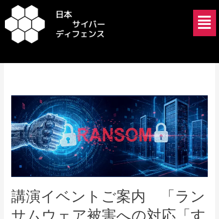
内
メ
容
ニ
を
ュ
Presentation
ス
ー
キ
ッ
プ
講
演
イ
ベ
ン
ト
ご
案
講演イベントご案内 「ラン
内
サムウェア被害への対応「す
「ラ