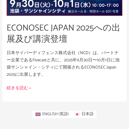
き
及
で
び
な
講
ECONOSEC JAPAN 2025への出
い
演
事」
登
展及び講演登壇
壇
日本サイバーディフェンス株式会社（NCD）は、パートナ
ー企業であるFivecastと共に、2025年9月30日〜10月1日に池
袋サンシャイン・シティにて開催されるECONOSEC Japan
2025に出展します。
続きを読む »
ENGLISH
(
英語
)
日本語