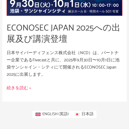
き
及
で
び
な
講
ECONOSEC JAPAN 2025への出
い
演
事」
登
展及び講演登壇
壇
日本サイバーディフェンス株式会社（NCD）は、パートナ
ー企業であるFivecastと共に、2025年9月30日〜10月1日に池
袋サンシャイン・シティにて開催されるECONOSEC Japan
2025に出展します。
続きを読む »
ENGLISH
(
英語
)
日本語