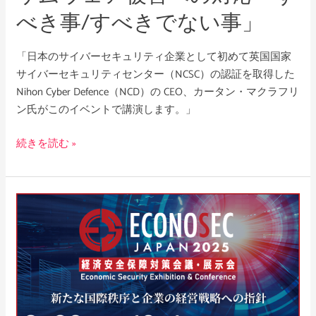
ン
べき事/すべきでない事」
サ
ム
「日本のサイバーセキュリティ企業として初めて英国国家
ウ
サイバーセキュリティセンター（NCSC）の認証を取得した
ェ
Nihon Cyber Defence（NCD）の CEO、カータン・マクラフリ
ア
ン氏がこのイベントで講演します。」
被
害
続きを読む »
へ
の
対
応
ECONOSEC
「す
JAPAN
べ
2025
き
へ
事/
の
す
出
べ
展