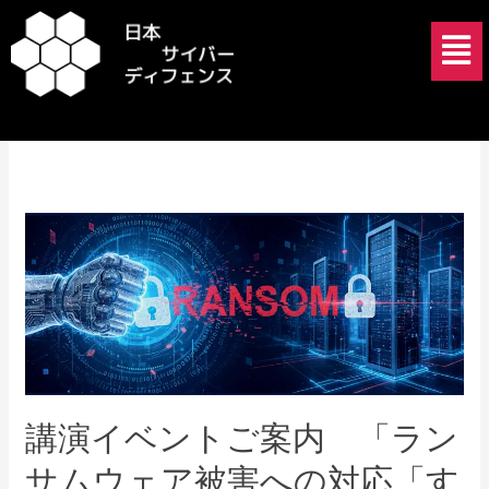
内
メ
容
ニ
を
ュ
JAPAN
ス
ー
キ
ッ
プ
講
演
イ
ベ
ン
ト
ご
案
講演イベントご案内 「ラン
内
サムウェア被害への対応「す
「ラ