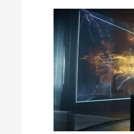
NCD
サ
イ
バ
ー
脅
威
イ
ン
テ
リ
ジ
ェ
ン
ス：
Gelsemium