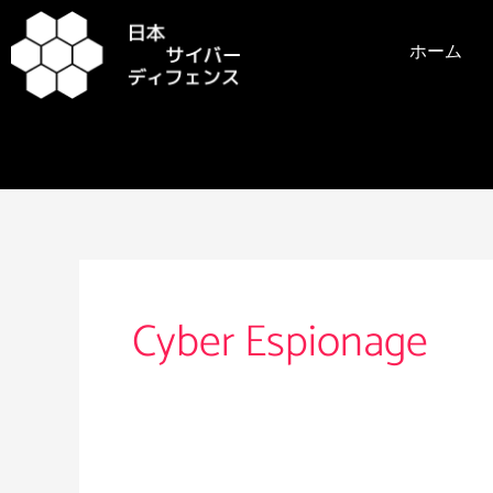
内
容
ホーム
を
ス
キ
ッ
プ
Cyber Espionage