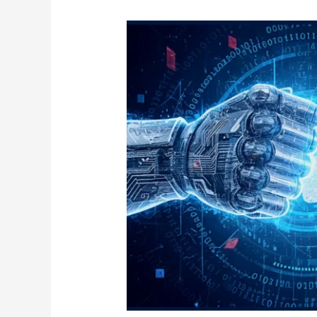
講
演
イ
ベ
ン
ト
ご
案
内
「ラ
ン
サ
ム
ウ
ェ
ア