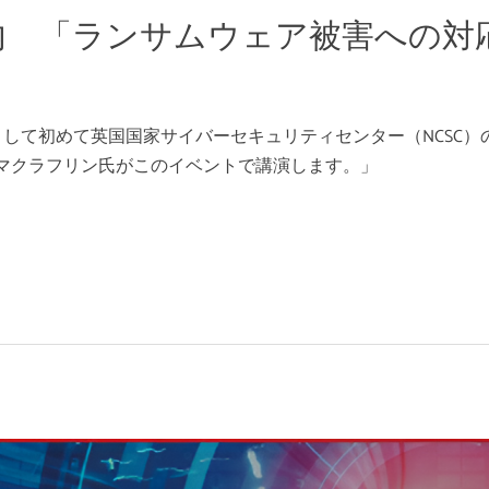
内 「ランサムウェア被害への対
初めて英国国家サイバーセキュリティセンター（NCSC）の認証を取
ータン・マクラフリン氏がこのイベントで講演します。」