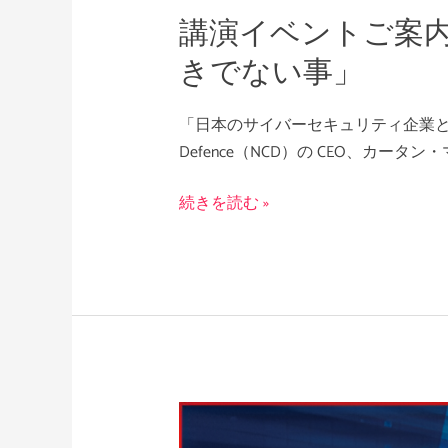
講演イベントご案
被
害
きでない事」
へ
の
「日本のサイバーセキュリティ企業として
対
Defence（NCD）の CEO、カ
応
「す
続きを読む »
べ
き
事/
す
べ
き
で
な
ECONOSEC
い
JAPAN