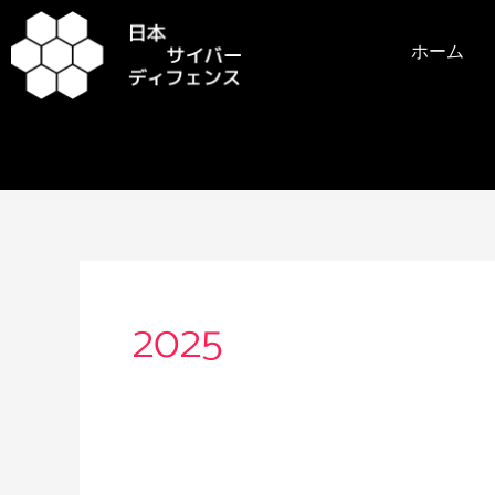
内
容
ホーム
を
ス
キ
ッ
プ
2025