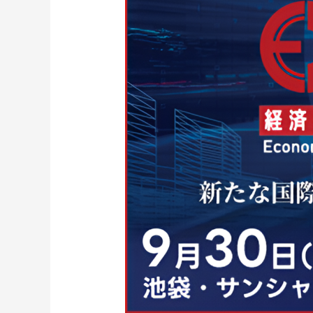
事」
2025
へ
の
出
展
及
び
講
演
登
壇