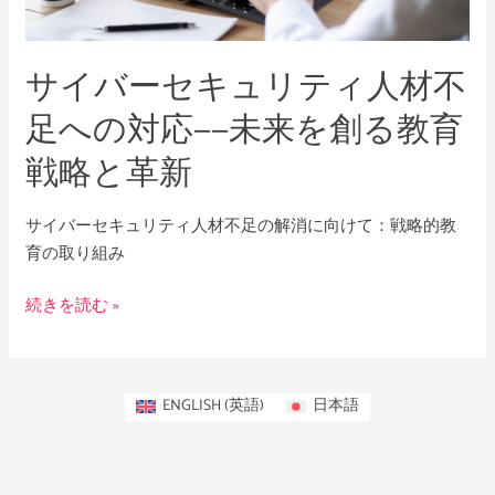
ュ
リ
サイバーセキュリティ人材不
テ
ィ
足への対応——未来を創る教育
人
戦略と革新
材
不
足
サイバーセキュリティ人材不足の解消に向けて：戦略的教
へ
育の取り組み
の
対
続きを読む »
応
——
未
ENGLISH
(
英語
)
日本語
来
を
創
る