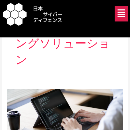
内
メ
容
ニ
を
ュ
日本のITトレーニ
ス
ー
キ
ングソリューショ
ッ
プ
ン
サ
イ
バ
ー
セ
キ