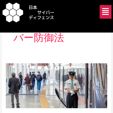
内
メ
容
ニ
を
ュ
日本 能動的サイ
ス
ー
キ
バー防御法
ッ
プ
ACD
法
が
経
営
者
に
突