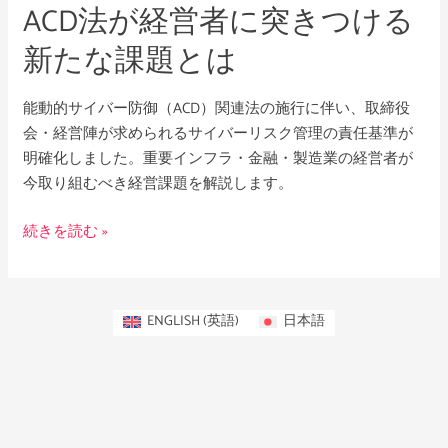
ACD法が経営者に突きつける
き
つ
新たな課題とは
け
る
能動的サイバー防御（ACD）関連法の施行に伴い、取締役
新
会・経営陣が求められるサイバーリスク管理の責任基準が
た
明確化しました。重要インフラ・金融・製造業の経営者が
な
今取り組むべき経営課題を解説します。
課
題
続きを読む »
と
は
ENGLISH
(
英語
)
日本語