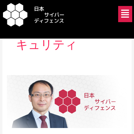
内
メ
容
ニ
を
ュ
国家のサイバーセ
ス
ー
キ
キュリティ
ッ
プ
鳥
海
晋
氏
が
日
本
サ