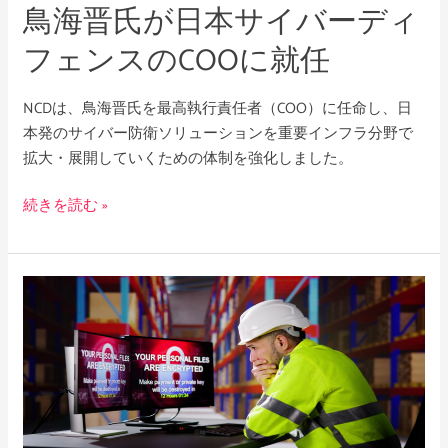
鳥海晋氏が日本サイバーディ
イ
バ
フェンスのCOOに就任
ー
デ
NCDは、鳥海晋氏を最高執行責任者（COO）に任命し、日
ィ
本発のサイバー防衛ソリューションを重要インフラ分野で
フ
拡大・展開していくための体制を強化しました。
ェ
ン
続きを読む »
ス
の
COO
UNC3944
に
と
就
企
任
業
の
ト
ッ