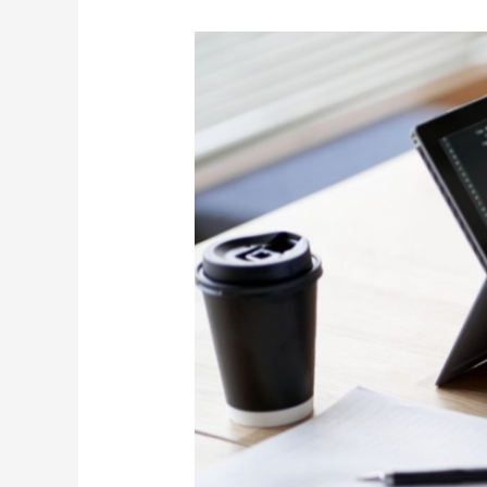
サ
イ
バ
ー
セ
キ
ュ
リ
テ
ィ
人
材
不
足
へ
の