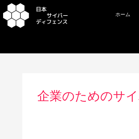
内
容
ホーム
を
ス
キ
ッ
プ
企業のためのサイ