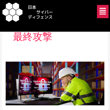
内
メ
容
ニ
を
ュ
ランサムウェア
ス
ー
キ
最終攻撃
ッ
プ
UNC3944
と
企
業
の
ト
ッ
プ