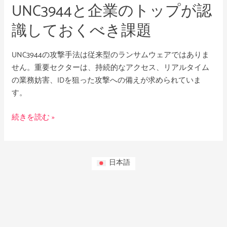
UNC3944と企業のトップが認
が
認
識しておくべき課題
識
し
UNC3944の攻撃手法は従来型のランサムウェアではありま
て
せん。重要セクターは、持続的なアクセス、リアルタイム
お
の業務妨害、IDを狙った攻撃への備えが求められていま
く
す。
べ
き
続きを読む »
課
題
日本語