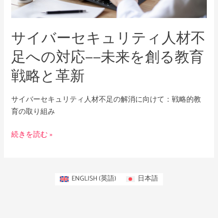
ュ
リ
サイバーセキュリティ人材不
テ
ィ
足への対応——未来を創る教育
人
戦略と革新
材
不
足
サイバーセキュリティ人材不足の解消に向けて：戦略的教
へ
育の取り組み
の
対
続きを読む »
応
——
未
ENGLISH
(
英語
)
日本語
来
を
創
る