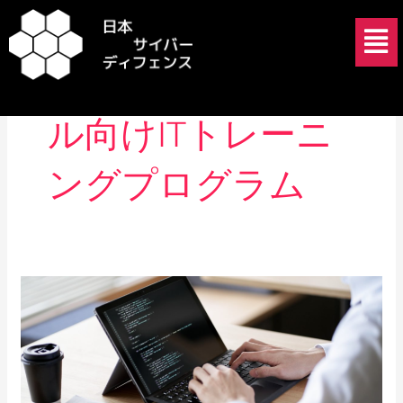
内
メ
容
ニ
を
ュ
プロフェッショナ
ス
ー
キ
ル向けITトレーニ
ッ
プ
ングプログラム
サ
イ
バ
ー
セ
キ