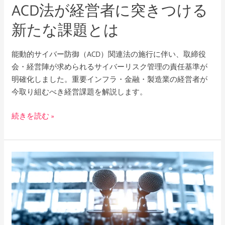
ACD法が経営者に突きつける
き
つ
新たな課題とは
け
る
能動的サイバー防御（ACD）関連法の施行に伴い、取締役
新
会・経営陣が求められるサイバーリスク管理の責任基準が
た
明確化しました。重要インフラ・金融・製造業の経営者が
な
今取り組むべき経営課題を解説します。
課
題
続きを読む »
と
は
危
機
対
応
時
の