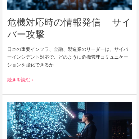
情
報
危機対応時の情報発信 サイ
発
信
バー攻撃
サ
イ
日本の重要インフラ、金融、製造業のリーダーは、サイバ
バ
ーインシデント対応で、どのように危機管理コミュニケー
ー
ションを強化できるか
攻
撃
続きを読む »
日
本
に
お
け