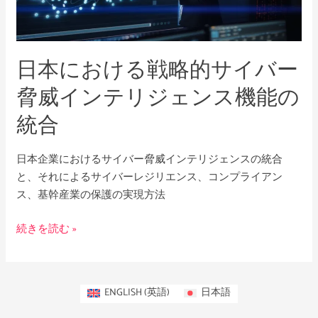
る
戦
略
日本における戦略的サイバー
的
サ
脅威インテリジェンス機能の
イ
統合
バ
ー
脅
日本企業におけるサイバー脅威インテリジェンスの統合
威
と、それによるサイバーレジリエンス、コンプライアン
イ
ス、基幹産業の保護の実現方法
ン
テ
続きを読む »
リ
ジ
ェ
ENGLISH
(
英語
)
日本語
ン
ス