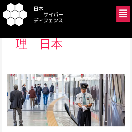
内
メ
容
ニ
を
ュ
サイバーリスク管
ス
ー
キ
理 日本
ッ
プ
ACD
法
が
経
営
者
に
突