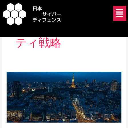
内
メ
容
ニ
を
ュ
サイバーセキュリ
ス
ー
キ
ティ戦略
ッ
プ
能
動
的
サ
イ
バ
ー
防