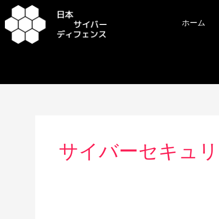
内
容
ホーム
を
ス
キ
ッ
プ
サイバーセキュリ