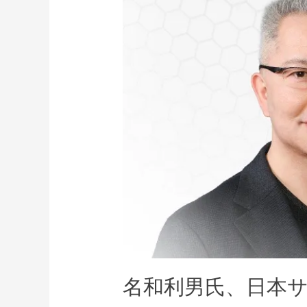
利
男
氏、
日
本
サ
イ
バ
ー
デ
ィ
フ
ェ
ン
ス
名和利男氏、日本サ
の
CTO