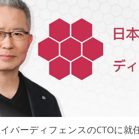
イバーディフェンスのCTOに就