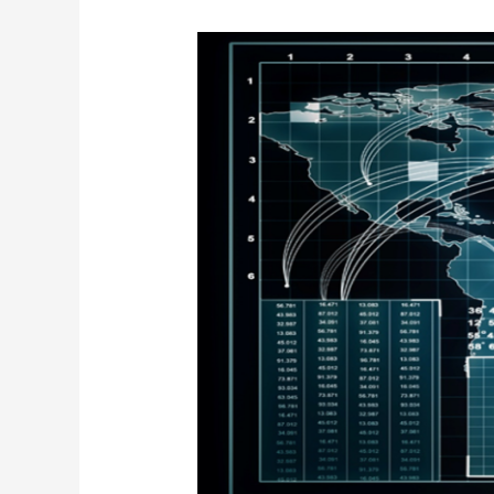
ソ
フ
ト
ウ
ェ
ア
が
変
え
る
戦
争
の
か
た
ち