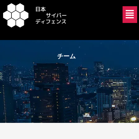
内
メ
容
ニ
を
ュ
ス
ー
キ
ッ
プ
チーム