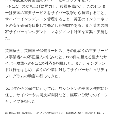
2016
年設立の英国国家サイバーセキュリティセンター
（
NCSC
）の立ち上げに尽力し、役員を務めた。このセンタ
ーは英国の重要サービスをサイバー攻撃から防御すること、
サイバーインシデントを管理すること、英国のインターネッ
トの安全確保を目指して発足した機関である。また英国の国
家サイバーインシデント・マネジメント計画を立案・実施し
た。
英国議会、英国国民保健サービス、
その他多くの主要
サービ
ス
事業者
への
不正侵入
の
試みなど
、800件を超える重大なサ
イバー攻撃へのNCSCの対応を
指揮した
。また、イングラン
ド銀行
をはじめ、多くの
企業に対してサイバーセキュリティ
プログラムの助言を行ってきた。
2012年から2016年にかけては、ワシントンの英国大使館に赴
任し、サイバーや共同技術開発など、
幅広い分野でのイニシ
ャティブを担った。
政府公職退任後
、
多くの
英国
並びに国際企業
に助言を行い、