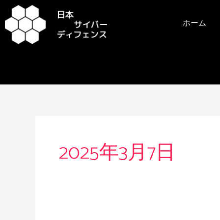
内
容
ホーム
を
ス
キ
ッ
プ
2025年3月7日