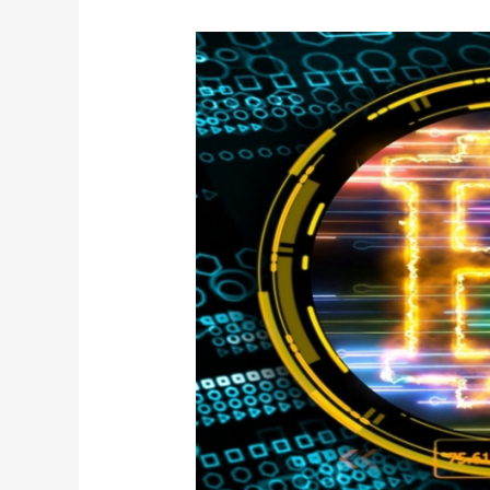
リ
ー
ダ
ー
シ
ッ
プ
と
サ
イ
バ
ー
レ
ジ
リ
エ