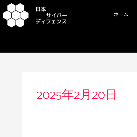
内
容
ホーム
を
ス
キ
ッ
プ
2025年2月20日