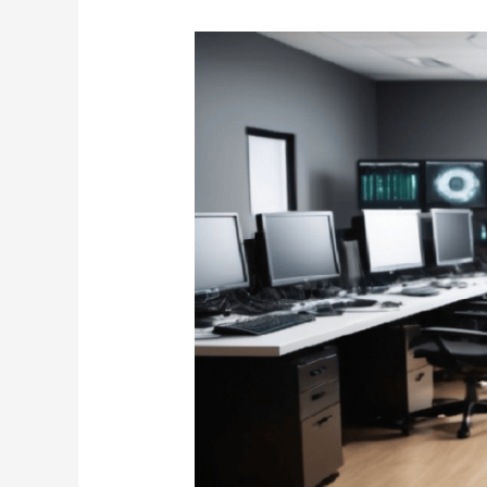
拡
大
す
る
日
本
の
サ
イ
バ
ー
セ
キ
ュ
リ
テ