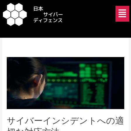
内
メ
容
ニ
を
ュ
2025年1月12日
ス
ー
キ
ッ
プ
サ
イ
バ
ー
イ
ン
シ
デ
サイバーインシデントへの適
ン
ト