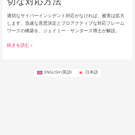
切な対応方法
へ
の
適切なサイバーインシデント対応がなければ、被害は拡大
適
します。迅速な意思決定とプロアクティブな対応フレーム
切
ワークの構築を、ジェイミー・サンダース博士が解説。
な
対
続きを読む »
応
方
法
ENGLISH
(
英語
)
日本語