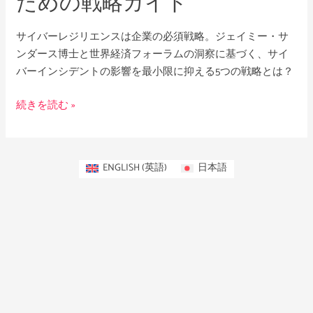
ための戦略ガイド
構
築
サイバーレジリエンスは企業の必須戦略。ジェイミー・サ
の
ンダース博士と世界経済フォーラムの洞察に基づく、サイ
た
バーインシデントの影響を最小限に抑える5つの戦略とは？
め
の
続きを読む »
戦
略
ガ
イ
ENGLISH
(
英語
)
日本語
ド