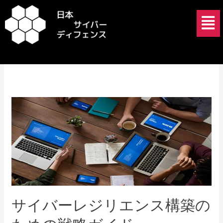
内
メ
容
ニ
を
ュ
2025年1月2日
ス
ー
キ
ッ
プ
サ
イ
バ
ー
レ
ジ
リ
エ
サイバーレジリエンス構築の
ン
ス