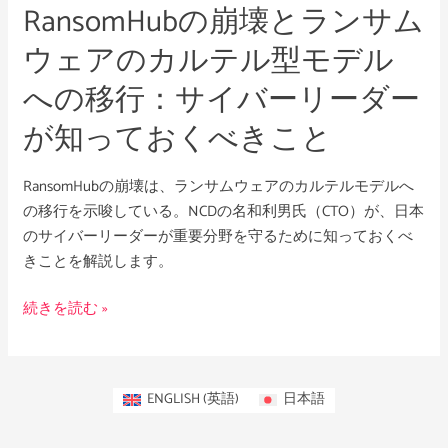
RansomHubの崩壊とランサム
ム
ウ
ウェアのカルテル型モデル
ェ
への移行：サイバーリーダー
ア
の
が知っておくべきこと
カ
ル
RansomHubの崩壊は、ランサムウェアのカルテルモデルへ
テ
の移行を示唆している。NCDの名和利男氏（CTO）が、日本
ル
のサイバーリーダーが重要分野を守るために知っておくべ
型
きことを解説します。
モ
デ
続きを読む »
ル
へ
の
移
ENGLISH
(
英語
)
日本語
行：
サ