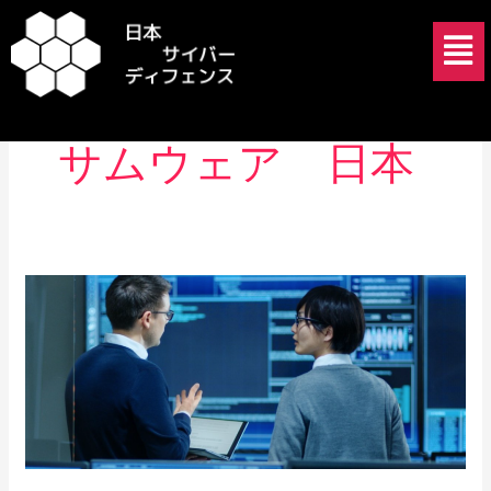
内
メ
容
ニ
を
ュ
DragonForce ラン
ス
ー
キ
サムウェア 日本
ッ
プ
RansomHub
の
崩
壊
と
ラ
ン
サ