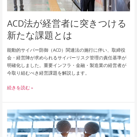
に
突
ACD法が経営者に突きつける
き
つ
新たな課題とは
け
る
能動的サイバー防御（ACD）関連法の施行に伴い、取締役
新
会・経営陣が求められるサイバーリスク管理の責任基準が
た
明確化しました。重要インフラ・金融・製造業の経営者が
な
今取り組むべき経営課題を解説します。
課
題
続きを読む »
と
は
危
機
対
応