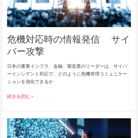
時
の
情
報
危機対応時の情報発信 サイ
発
信
バー攻撃
サ
イ
日本の重要インフラ、金融、製造業のリーダーは、サイバ
バ
ーインシデント対応で、どのように危機管理コミュニケー
ー
ションを強化できるか
攻
撃
続きを読む »
日
本
に