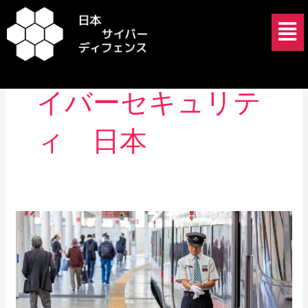
内
メ
容
ニ
を
ュ
重要インフラ サ
ス
ー
キ
イバーセキュリテ
ッ
プ
ィ 日本
ACD
法
が
経
営
者