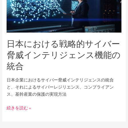
お
け
る
戦
略
日本における戦略的サイバー
的
サ
脅威インテリジェンス機能の
イ
統合
バ
ー
脅
日本企業におけるサイバー脅威インテリジェンスの統合
威
と、それによるサイバーレジリエンス、コンプライアン
イ
ス、基幹産業の保護の実現方法
ン
テ
続きを読む »
リ
ジ
ェ